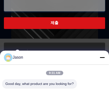
제출
70 루지안 E Rd, 마웨이 지구, 푸저우, 푸젠, 중국,
Jason
350015
주소
9:31 AM
youtongsales@gmail.com
Good day, what product are you looking for?
이메일