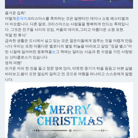
즐거운 집회!
어떻게
중국어
크리스마스를 축하하는 것은 발렌타인 데이나 쇼핑 페스티벌과
더 비슷합니다. 다른 말로, 크리스마스는 사람들을 행복하게 만드는 축제입니
다. 그것은 친구들 사이의 모임, 커플의 데이트,그리고 아름다운 소원 표현.
적절 한 휴식!
급속한 생활은 도시에서 살고 있는 모든 젊은이들에게 멈추는 것을 어렵게 만듭
니다.우리는 또한 아름다운 멜로디의 별빛 하늘을 바라보고 갈망 "징글 벨스"어
린 시절에 잃어버린 동화책을
눈
그 책에는 달리는 사슴과 흰 수염을 가진 사랑받
는 산타클로스가 있습니다.
영적 여행!
뜨거운 커피 한 잔을 들고 창문 옆에 앉아, 따뜻한 증기가 턱을 듬듬고 바쁜 삶을
바라보고,봄이 오면 열심히 일하고 먼 곳으로 여행을 떠나라고 스스로에게 말합
니다.