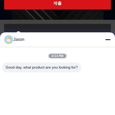
제출
70 루지안 E Rd, 마웨이 지구, 푸저우, 푸젠, 중국,
Jason
350015
주소
2:13 PM
youtongsales@gmail.com
Good day, what product are you looking for?
이메일
0086-591-88054335
전화