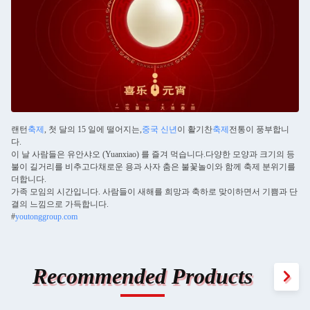
랜턴
축제
, 첫 달의 15 일에 떨어지는,
중국 신년
이 활기찬
축제
전통이 풍부합니
다.
이 날 사람들은 유안샤오 (Yuanxiao) 를 즐겨 먹습니다.다양한 모양과 크기의 등
불이 길거리를 비추고다채로운 용과 사자 춤은 불꽃놀이와 함께 축제 분위기를
더합니다.
가족 모임의 시간입니다. 사람들이 새해를 희망과 축하로 맞이하면서 기쁨과 단
결의 느낌으로 가득합니다.
#
youtonggroup.com
Recommended Products