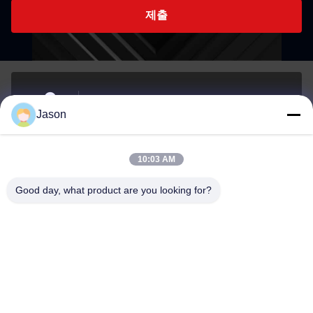
제출
70 루지안 E Rd, 마웨이 지구, 푸저우, 푸젠, 중국,
Jason
350015
주소
10:03 AM
youtongsales@gmail.com
Good day, what product are you looking for?
이메일
0086-591-88054335
전화