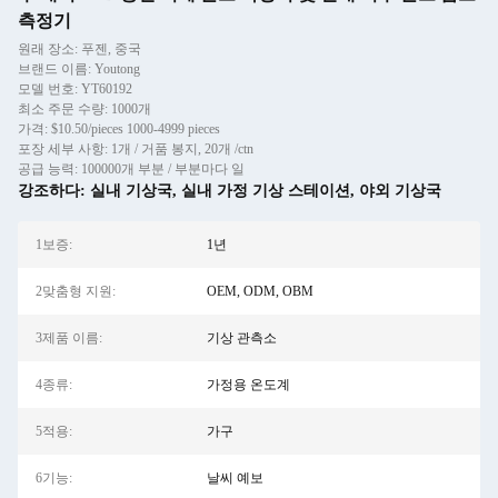
측정기
원래 장소: 푸젠, 중국
브랜드 이름: Youtong
모델 번호: YT60192
최소 주문 수량: 1000개
가격: $10.50/pieces 1000-4999 pieces
포장 세부 사항: 1개 / 거품 봉지, 20개 /ctn
공급 능력: 100000개 부분 / 부분마다 일
강조하다:
실내 기상국
,
실내 가정 기상 스테이션
,
야외 기상국
1보증:
1년
2맞춤형 지원:
OEM, ODM, OBM
3제품 이름:
기상 관측소
4종류:
가정용 온도계
5적용:
가구
6기능:
날씨 예보