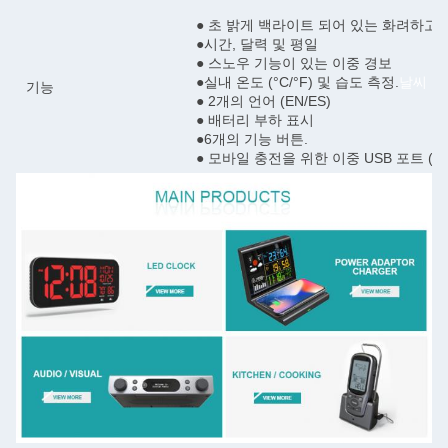
● 초 밝게 백라이트 되어 있는 화려하고
●시간, 달력 및 평일
● 스노우 기능이 있는 이중 경보
●실내 온도 (°C/°F) 및 습도 측정.
날씨 스
기능
● 2개의 언어 (EN/ES)
● 배터리 부하 표시
●6개의 기능 버튼.
● 모바일 충전을 위한 이중 USB 포트 (총 