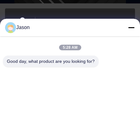
70 루지안 E Rd, 마웨이 지구, 푸저우, 푸젠, 중국,
Jason
350015
주소
5:28 AM
youtongsales@gmail.com
Good day, what product are you looking for?
이메일
0086-591-88054335
전화
Fujian Youtong Industries Co., Ltd.