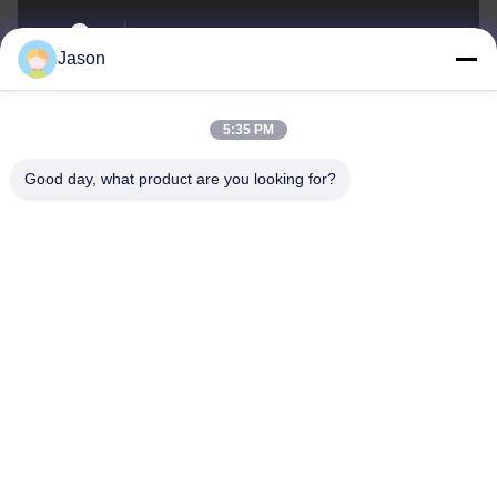
70 루지안 E Rd, 마웨이 지구, 푸저우, 푸젠, 중국,
Jason
350015
주소
5:35 PM
youtongsales@gmail.com
Good day, what product are you looking for?
이메일
0086-591-88054335
전화
Fujian Youtong Industries Co., Ltd.