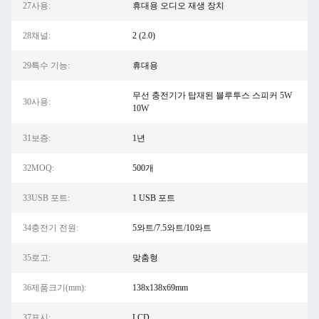
27사용:
휴대용 오디오 재생 장치
28채널:
2 (2.0)
29특수 기능:
휴대용
무선 충전기가 탑재된 블루투스 스피커 5W
30사용:
10W
31보증:
1년
32MOQ:
500개
33USB 포트:
1 USB 포트
34충전기 전원:
5와트/7.5와트/10와트
35로고:
맞춤형
36제품크기(mm):
138x138x69mm
37표시:
LCD