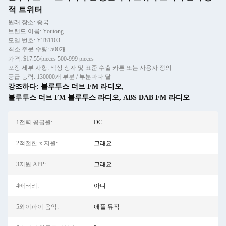
적 트위터
원래 장소: 중국
브랜드 이름: Youtong
모델 번호: YT81103
최소 주문 수량: 500개
가격: $17.55/pieces 500-999 pieces
포장 세부 사항: 색상 상자 및 표준 수출 카튼 또는 사용자 정의
공급 능력: 130000개 부분 / 부분마다 달
강조하다:
블루투스 더브 FM 라디오
,
블루투스 더브 FM 블루투스 라디오
,
ABS DAB FM 라디오
1전력 공급원:
DC
2적절한-x 지원:
그래요
3지원 APP:
그래요
4배터리:
아니
5와이파이 음악:
애플 뮤직