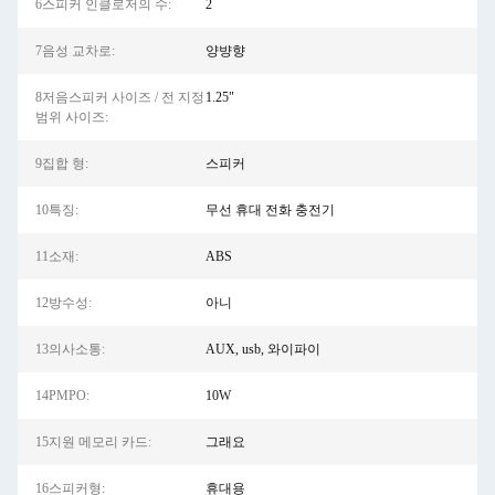
6스피커 인클로저의 수:
2
7음성 교차로:
양뱡향
8저음스피커 사이즈 / 전 지정
1.25"
범위 사이즈:
9집합 형:
스피커
10특징:
무선 휴대 전화 충전기
11소재:
ABS
12방수성:
아니
13의사소통:
AUX, usb, 와이파이
14PMPO:
10W
15지원 메모리 카드:
그래요
16스피커형:
휴대용