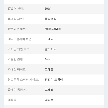
17출력 전력:
10W
18내각 재료:
플라스틱
19주파수 범위:
60Hz-23KHz
20디스플레이 화면:
그래요
21지능 개인 보조:
알리지니
22음량 조정:
아니
23내장 마이크:
그래요
24고음용 스피커 사이즈:
정전식 트위터
25개인 곰팡이:
그래요
26종류:
액티브