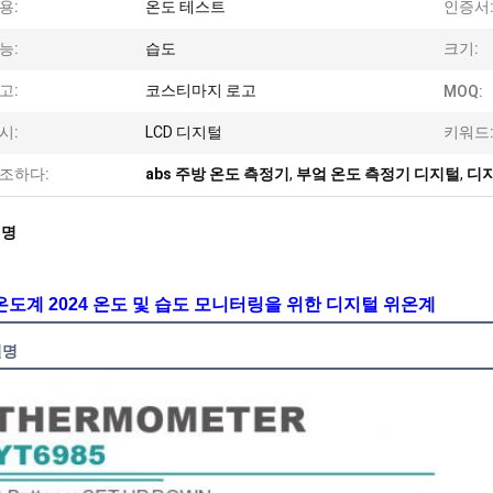
용:
온도 테스트
인증서
능:
습도
크기:
고:
코스티마지 로고
MOQ:
시:
LCD 디지털
키워드
조하다:
abs 주방 온도 측정기
,
부엌 온도 측정기 디지털
,
디지
설명
온도계 2024 온도 및 습도 모니터링을 위한 디지털 위온계
설명