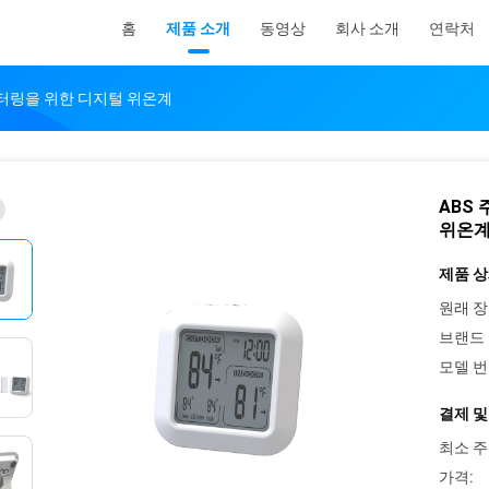
홈
제품 소개
동영상
회사 소개
연락처
니터링을 위한 디지털 위온계
ABS
위온
제품 상
원래 장
브랜드 
모델 번
결제 및
최소 주
가격: