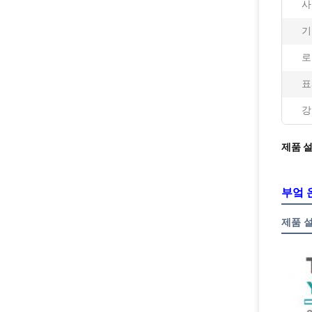
사
기
로
표
강
제품 
부엌 
제품 