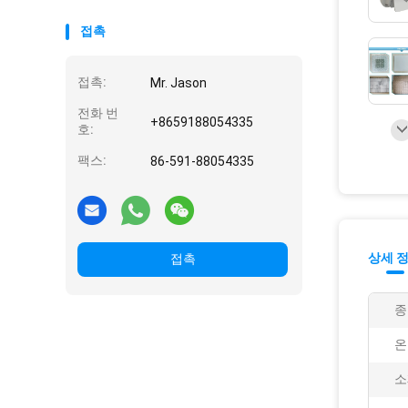
접촉
접촉:
Mr. Jason
전화 번
+8659188054335
호:
팩스:
86-591-88054335
상세 
접촉
종
온
소