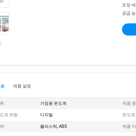
포장 세
공급 능
정보
제품 설명
류:
가정용 온도계
제품 종
도계 유형:
디지털
온도계 
재:
플라스틱, ABS
제품 이