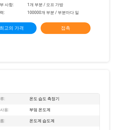
부 사항:
1개 부분 / 오프 가방
력:
100000개 부분 / 부분마다 일
최고의 가격
접촉
류:
온도 습도 측정기
사용:
부엌 온도계
름:
온도계 습도계