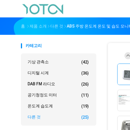
홈
제품 소개
다른 것
ABS 주방 온도계 온도 및 습도 모
카테고리
기상 관측소
(42)
디지털 시계
(36)
DAB FM 라디오
(26)
공기청정도 미터
(11)
온도계 습도계
(19)
다른 것
(25)