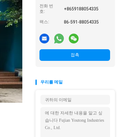
전화 번
+8659188054335
호:
팩스:
86-591-88054335
접촉
우리를 메일