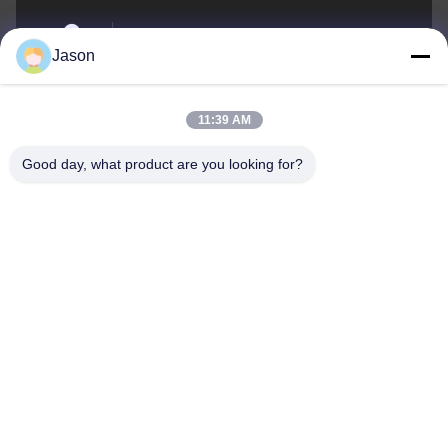
70 루지안 E Rd, 마웨이 지구, 푸저우, 푸젠, 중국,
Jason
350015
주소
11:39 AM
youtongsales@gmail.com
Good day, what product are you looking for?
이메일
0086-591-88054335
전화
Fujian Youtong Industries Co., Ltd.