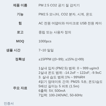
제품 이름
PM 2.5 CO2 공기 질 감지기
기능
PM2.5 모니터, CO2 분자, 시계, 온도
힘
AC 전원 어댑터와 마이크로 USB 전원 케이블
로고
중립 또는 사용자 정의
MOQ
1000pcs
샘플 시간
7~10 일일
정확성
±15PPM ((0~99); ±15% ((>99)
1실내 입자 (PM2.5) 범위: 0 ~ 999 ug/m3
2실내 온도 범위: -14.2oF ~ 122oF; -9.9oC ~
3. 실내 습도 범위:1% ~ 99%RH
4읽기 업데이트 간격: PM25: 5초; 온도/습도: 
5배선 길이는 5 피트 (1.5m)
주요 자료
6출력: 5V, 500mA
7입력: 100-240VAC, 50-60Hz
인증서