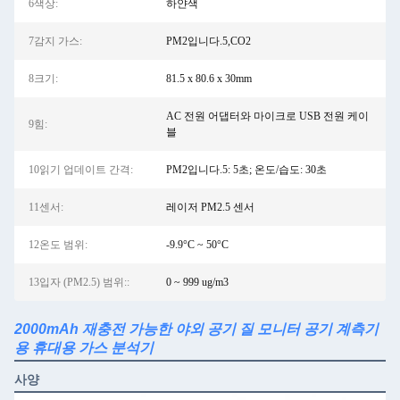
6색상:
하얀색
7감지 가스:
PM2입니다.5,CO2
8크기:
81.5 x 80.6 x 30mm
AC 전원 어댑터와 마이크로 USB 전원 케이
9힘:
블
10읽기 업데이트 간격:
PM2입니다.5: 5초; 온도/습도: 30초
11센서:
레이저 PM2.5 센서
12온도 범위:
-9.9°C ~ 50°C
13입자 (PM2.5) 범위::
0 ~ 999 ug/m3
2000mAh 재충전 가능한 야외 공기 질 모니터 공기 계측기
용 휴대용 가스 분석기
사양