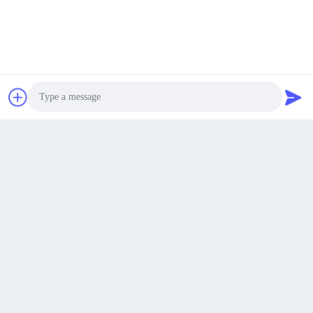
최고의 가격을 얻으십시오
지금 챗팅하세요
지금 챗팅하세요
Photo
Video Call
Audio Call