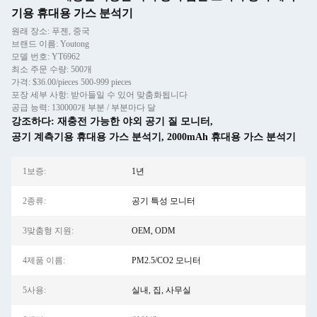
기용 휴대용 가스 분석기
원래 장소: 푸젠, 중국
브랜드 이름: Youtong
모델 번호: YT6962
최소 주문 수량: 500개
가격: $36.00/pieces 500-999 pieces
포장 세부 사항: 받아들일 수 있어 맞춤화됩니다
공급 능력: 130000개 부분 / 부분마다 달
강조하다:
재충전 가능한 야외 공기 질 모니터
,
공기 계측기용 휴대용 가스 분석기
,
2000mAh 휴대용 가스 분석기
1보증:
1년
2종류:
공기 특성 모니터
3맞춤형 지원:
OEM, ODM
4제품 이름:
PM2.5/CO2 모니터
5사용:
실내, 집, 사무실