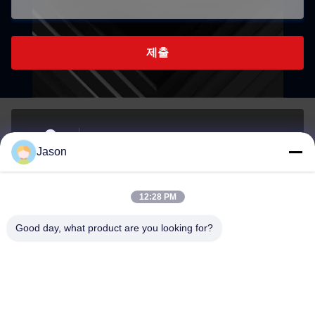
제출
70 루지안 E Rd, 마웨이 지구, 푸저우, 푸젠, 중국,
Jason
350015
주소
12:28 PM
youtongsales@gmail.com
Good day, what product are you looking for?
이메일
0086-591-88054335