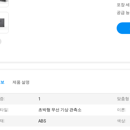
포장 세
공급 능
정보
제품 설명
증:
맞춤형 
1
타일:
초박형 무선 기상 관측소
이론:
재:
색상:
ABS