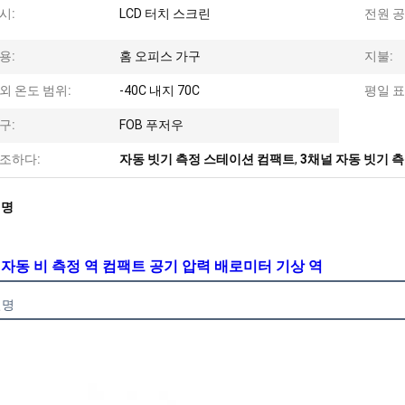
시:
LCD 터치 스크린
전원 공
용:
홈 오피스 가구
지불:
외 온도 범위:
-40C 내지 70C
평일 표
구:
FOB 푸저우
조하다:
자동 빗기 측정 스테이션 컴팩트
,
3채널 자동 빗기 
설명
 자동 비 측정 역 컴팩트 공기 압력 배로미터 기상 역
설명