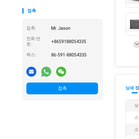
접촉
접촉:
Mr. Jason
전화 번
+8659188054335
호:
팩스:
86-591-88054335
상세 
접촉
보
스
소