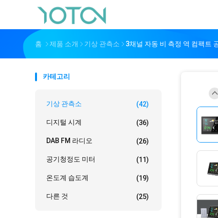
홈
제품 소개
기상 관측소
3채널 자동 비 측정 역 컴팩트 
카테고리
기상 관측소
(42)
디지털 시계
(36)
DAB FM 라디오
(26)
공기청정도 미터
(11)
온도계 습도계
(19)
다른 것
(25)