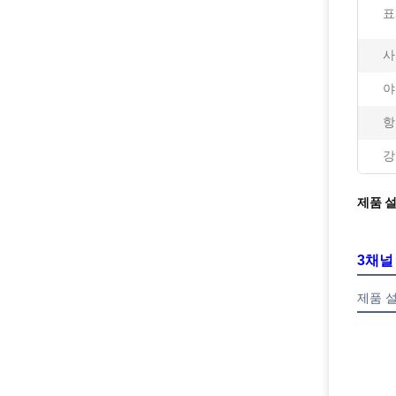
표
사
야
항
강
제품 
3채널
제품 