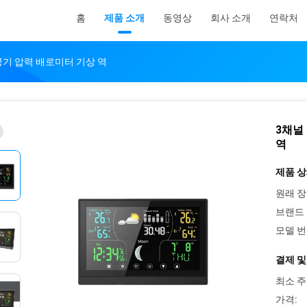
홈
제품 소개
동영상
회사 소개
연락처
공기 압력 배로미터 기상 역
3채널
역
제품 상
원래 장
브랜드 
모델 번
결제 및
최소 주
가격: