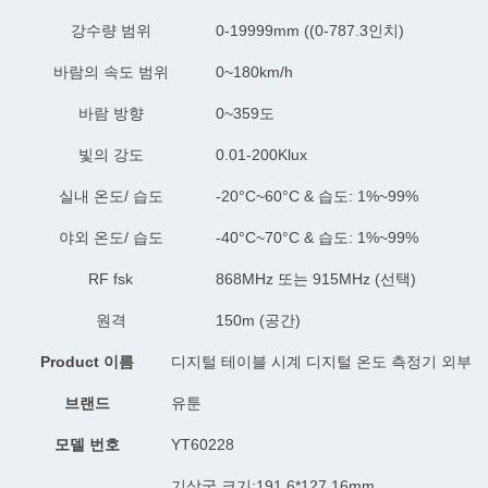
강수량 범위
0-19999mm ((0-787.3인치)
바람의 속도 범위
0~180km/h
바람 방향
0~359도
빛의 강도
0.01-200Klux
실내 온도/ 습도
-20°C~60°C & 습도: 1%~99%
야외 온도/ 습도
-40°C~70°C & 습도: 1%~99%
RF fsk
868MHz 또는 915MHz (선택)
원격
150m (공간)
P
roduct 이름
디지털 테이블 시계 디지털 온도 측정기 외부 
브랜드
유툰
모델 번호
YT60228
기상국 크기:191.6*127.16mm