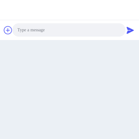
비슷한 제품
최고의 가격을 얻으십시오
지금 챗팅하세요
지금 챗팅하세요
Photo
Video Call
Audio Call
5인1 풍성 비 스마트 기상 스테이션 달 단계 기상 모니터링 스
테이션 사용자 정의