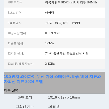
7RF 주파수:
미국의 경우 915MHz EU의 경우 868MHz
8보조 전력:
태양력
9작동 임시:
-40℃ ~ 60℃(-40°F ~ 140°F)
10강우량 범위:
0~19999mm
11습도 범위:
1~99%
12지원 센서:
7가지 옵션 무선 온습도 센서 지원
13Wi-Fi 작동 주파수:
2.4GHz
10.2인치 와이파이 무선 기상 스테이션, 바람/비상 지표와
자외선 지표 2024 모델
제품 설명
화면 크기
191.6 x 127 x 16mm
자외선 지수
16 레벨