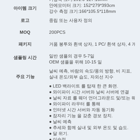
안에모미터 크기: 152*279*393cm
아이템 크기
강수 측정 크기:166*105.5*118mm
로고
중립 또는 사용자 정의
MOQ
200PCS
패키지
거품 봉투와 흰색 상자, 1 PC/ 흰색 상자, 4 
일반 샘플의 경우 5-7일
샘플링 시간
OEM 샘플을 위해 10-15 일
날씨 예측, 바람의 속도/풍의 방향, 비 지표,
주요 기능
실내 온도/외부 습도, 자외선 지수
● LED 백라이트 를 탑재 한 큰 화면.
● 와이파이 시간 서버와 날씨 서버에 연결
● 날씨 자료 를 웨더 언더그라운드 및/또는 웨더
● 와이파이 라우터 를 통해
● 인터넷 시간 서버와 자동 동기화
● 잠자리 기능 을 갖춘 경보 장치.
● 날씨 예측
● 추세와 함께 실내 및 외부 온도 및 습도.
● 달 위기.
● 이슬점.