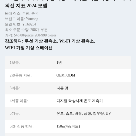
외선 지표 2024 모델
원래 장소: 푸젠, 중국
브랜드 이름: Youtong
모델 번호: YT60234
최소 주문 수량: 200개 부분
가격: $45.00/pieces 200-999 pieces
강조하다:
무선 기상 관측소
,
Wi-Fi 기상 관측소
,
WIFI 가정 기상 스테이션
1보증:
1년
2맞춤형 지원:
OEM, ODM
3이론:
다른 것
4제품 이름:
디지털 탁상시계 온도 계측기
5기능:
온도, 습도, 바람, 풍향, 강우량, UV
6RF 전송 범위:
150m(492피트)