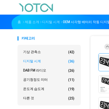
홈
제품 소개
디지털 시계
OEM 사각형 배터리 작동 디지
카테고리
기상 관측소
(42)
디지털 시계
(36)
DAB FM 라디오
(26)
공기청정도 미터
(11)
온도계 습도계
(19)
다른 것
(25)