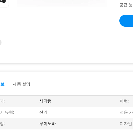
공급 능
정보
제품 설명
태:
사각형
패턴:
기 유형:
전기
적용 가
징:
루미노바
디자인