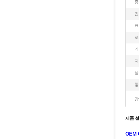
종
인
표
로
기
디
상
항
강
제품 
OEM