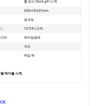
홈 장식 Clock.gift 시계
355x147x31mm
실내실
드:
12/24시간제
에바일발레
ODM:
:
개요
매일 해
털 테이블 시계
,
 CE