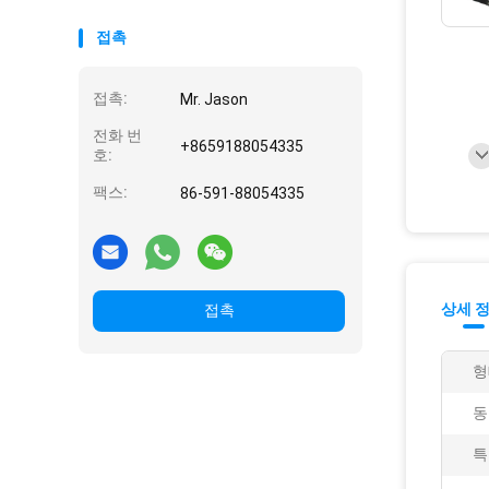
접촉
접촉:
Mr. Jason
전화 번
+8659188054335
호:
팩스:
86-591-88054335
상세 
접촉
형
동
특