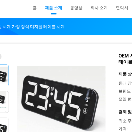
홈
제품 소개
동영상
회사 소개
연락처
털 시계 가정 장식 디지털 테이블 시계
OEM
테이블
제품 상
원래 장
브랜드 
모델 번
결제 및
최소 주
가격: