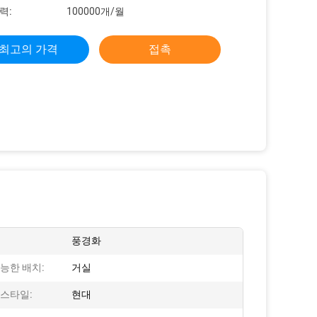
력:
100000개/월
최고의 가격
접촉
풍경화
능한 배치:
거실
 스타일:
현대