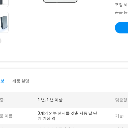
포장 세
공급 능
정보
제품 설명
증:
1 년, 1 년 이상
맞춤형 
3개의 외부 센서를 갖춘 자동 달 단
품 이름:
기능:
계 기상 역