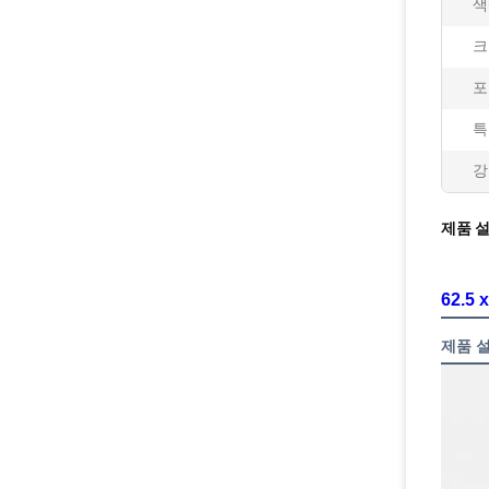
색
크
포
특
강
제품 
62.5
제품 