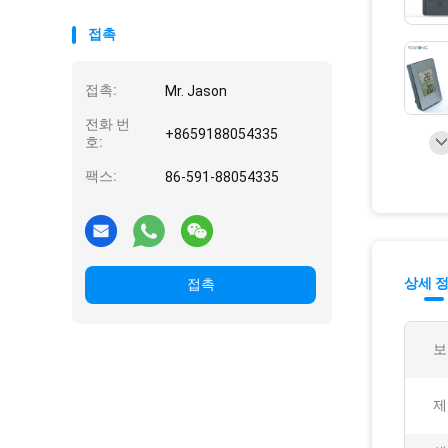
접촉
접촉:
Mr. Jason
전화 번
+8659188054335
호:
팩스:
86-591-88054335
상세 
접촉
보
제