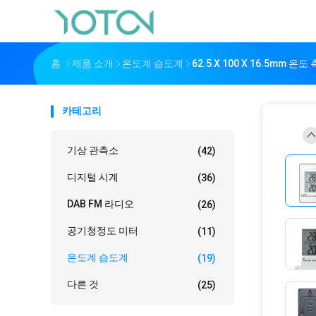
홈
제품 소개
온도계 습도계
62.5 X 100 X 16.5mm
카테고리
기상 관측소
(42)
디지털 시계
(36)
DAB FM 라디오
(26)
공기청정도 미터
(11)
온도계 습도계
(19)
다른 것
(25)