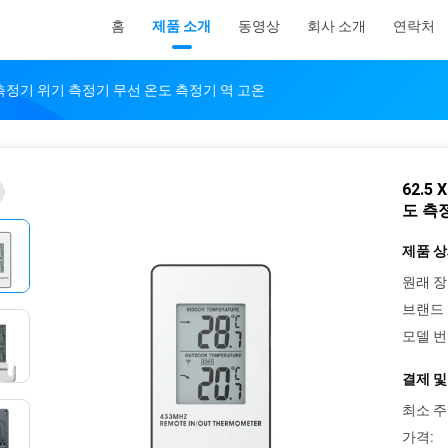
홈
제품 소개
동영상
회사 소개
연락처
 온도 측정기 위기 측정기 무선 온도 측정기 역 고온
62.5
도 측
제품 상
원래 장
브랜드 
모델 번
결제 및
최소 주
가격: