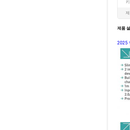
키
제
제품 
202