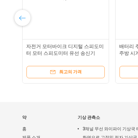
자전
자전거 모터바이크 디지털 스피도미
배터리 주
리
터 모터 스피도미터 유선 송신기
주방 시
이
최고의 가격
약
기상 관측소
홈
3채널 무선 와이파이 기상국 
제품 소개
화면으로 고정밀 전자 기상국