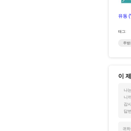
유동 (
태그:
주방
이 
나는
니까
감사
답변