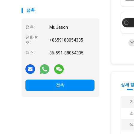
접촉
접촉:
Mr. Jason
전화 번
+8659188054335
호:
팩스:
86-591-88054335
상세 
접촉
기
소
색