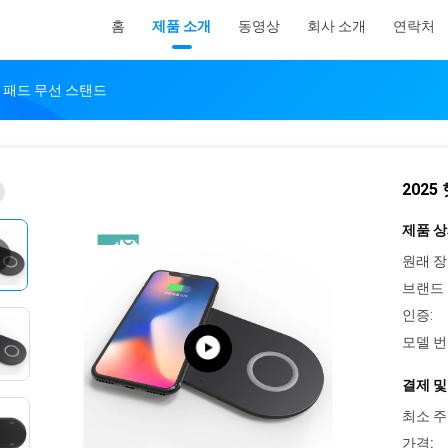
홈
제품 소개
동영상
회사 소개
연락처
전 패드 무선 스탠드
202
제품 상
원래 장
브랜드 
인증:
모델 번
결제 및
최소 주
가격: