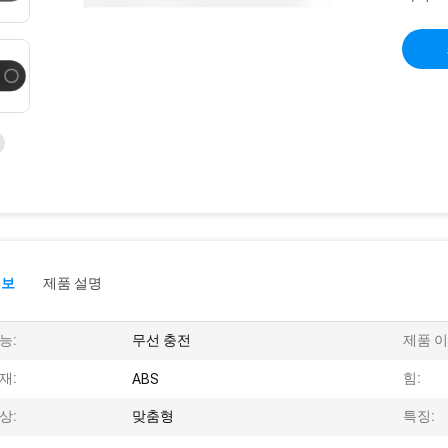
정보
제품 설명
능:
무선 충전
제품 이
재:
힘:
ABS
상:
맞춤형
특징: