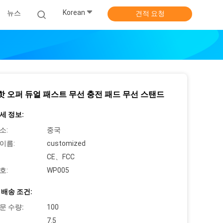
Korean
뉴스
견적 요청
5 핫 오퍼 듀얼 패스트 무선 충전 패드 무선 스탠드
세 정보:
소:
중국
이름:
customized
CE、FCC
호:
WP005
 배송 조건:
문 수량:
100
7.5