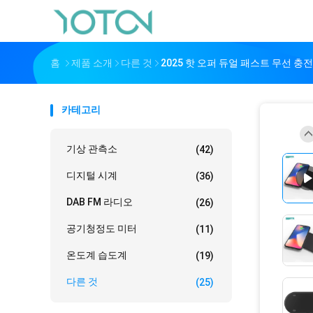
홈
제품 소개
다른 것
2025 핫 오퍼 듀얼 패스트 무선 충
카테고리
기상 관측소
(42)
디지털 시계
(36)
DAB FM 라디오
(26)
공기청정도 미터
(11)
온도계 습도계
(19)
다른 것
(25)