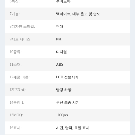
6특징:
루미노바
7기능:
백라이트, 내부 온도 및 습도
8디자인 스타일:
현대
9시트 사이즈:
NA
10종류:
디지털
11소재:
ABS
12제품 이름:
LCD 점보시계
13LED 색:
빨강 하양
14특징 1:
무선 조종 시계
15MOQ:
1000pcs
16표시:
시간, 달력, 요일 표시