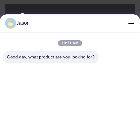
70 루지안 E Rd, 마웨이 지구, 푸저우, 푸젠, 중국,
Jason
350015
주소
10:31 AM
youtongsales@gmail.com
Good day, what product are you looking for?
이메일
0086-591-88054335
전화
Fujian Youtong Industries Co., Ltd.