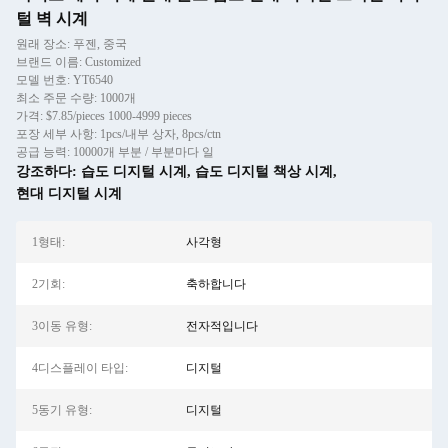
털 벽 시계
원래 장소: 푸젠, 중국
브랜드 이름: Customized
모델 번호: YT6540
최소 주문 수량: 1000개
가격: $7.85/pieces 1000-4999 pieces
포장 세부 사항: 1pcs/내부 상자, 8pcs/ctn
공급 능력: 10000개 부분 / 부분마다 일
강조하다:
습도 디지털 시계
,
습도 디지털 책상 시계
,
현대 디지털 시계
1형태:
사각형
2기회:
축하합니다
3이동 유형:
전자적입니다
4디스플레이 타입:
디지털
5동기 유형:
디지털