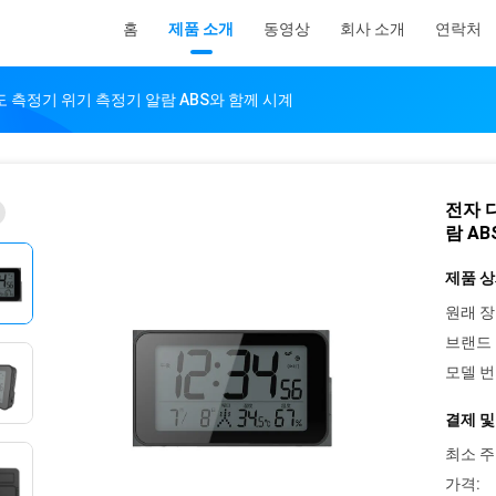
홈
제품 소개
동영상
회사 소개
연락처
도 측정기 위기 측정기 알람 ABS와 함께 시계
전자 
람 A
제품 상
원래 장
브랜드 
모델 번
결제 및
최소 주
가격: