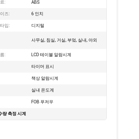
료:
ABS
이즈:
6 인치
타입:
디지털
사무실, 침실, 거실, 부엌, 실내, 야외
름:
LCD 테이블 알람시계
타이머 표시
:
책상 알람시계
실내 온도계
FOB 푸저우
수량 측정 시계