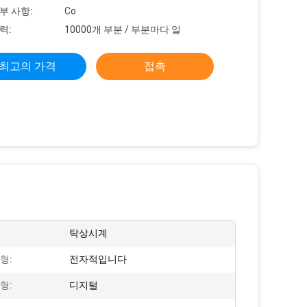
부 사항:
Co
력:
10000개 부분 / 부분마다 일
최고의 가격
접촉
탁상시계
형:
전자적입니다
형:
디지털