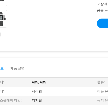
포장 세
공급 능
정보
제품 설명
재:
종류:
ABS, ABS
태:
사각형
이동 유
스플레이 타입:
디지털
동기 유