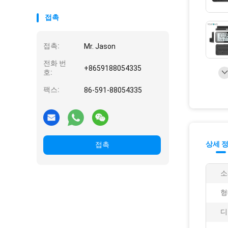
접촉
접촉:
Mr. Jason
전화 번
+8659188054335
호:
팩스:
86-591-88054335
상세 
접촉
소
형
디