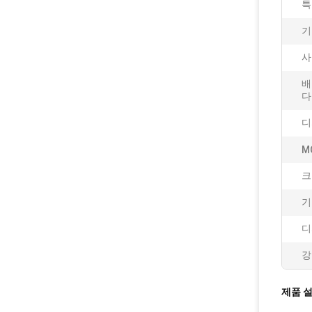
특
기
사
배
다
디
M
크
기
디
강
제품 