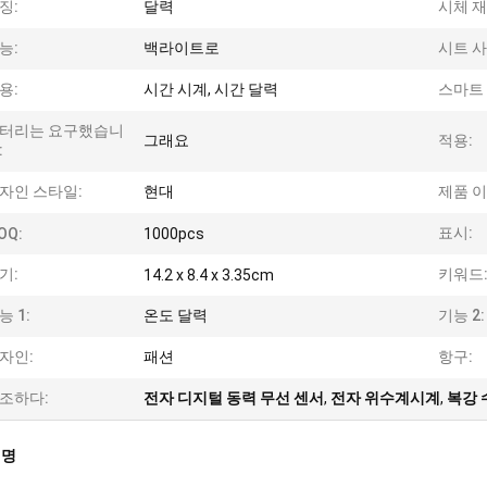
징:
달력
시체 재
능:
백라이트로
시트 사
용:
시간 시계, 시간 달력
스마트 
터리는 요구했습니
그래요
적용:
:
자인 스타일:
현대
제품 이
표시:
OQ:
1000pcs
기:
키워드
14.2 x 8.4 x 3.35cm
능 1:
온도 달력
기능 2:
자인:
패션
항구:
조하다:
전자 디지털 동력 무선 센서
,
전자 위수계시계
,
복강 
설명