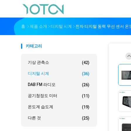
홈
제품 소개
디지털 시계
전자 디지털 동력 무선 센서 온
카테고리
기상 관측소
(42)
디지털 시계
(36)
DAB FM 라디오
(26)
공기청정도 미터
(11)
온도계 습도계
(19)
다른 것
(25)