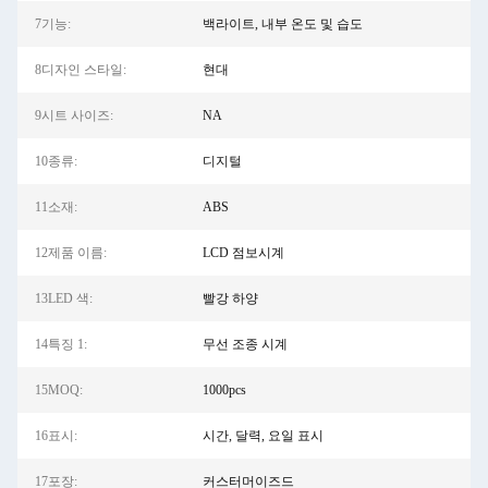
7기능:
백라이트, 내부 온도 및 습도
8디자인 스타일:
현대
9시트 사이즈:
NA
10종류:
디지털
11소재:
ABS
12제품 이름:
LCD 점보시계
13LED 색:
빨강 하양
14특징 1:
무선 조종 시계
15MOQ:
1000pcs
16표시:
시간, 달력, 요일 표시
17포장:
커스터머이즈드