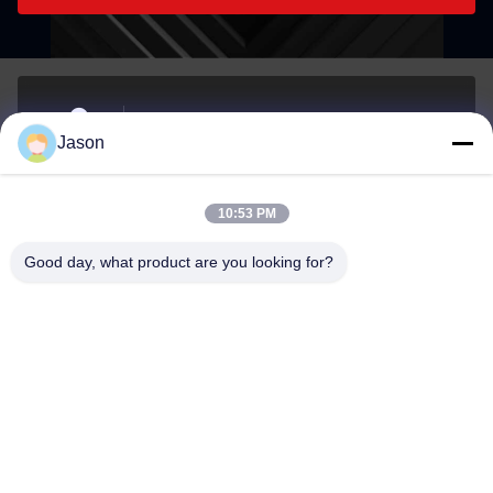
70 루지안 E Rd, 마웨이 지구, 푸저우, 푸젠, 중국,
Jason
350015
주소
10:53 PM
youtongsales@gmail.com
Good day, what product are you looking for?
이메일
0086-591-88054335
전화