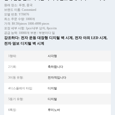
원래 장소: 푸젠, 중국
브랜드 이름: Customized
모델 번호: YT6076
최소 주문 수량: 1000개
가격: $9.59/pieces 1000-4999 pieces
포장 세부 사항: 1pcs/내부 상자, 8pcs/ctn
공급 능력: 10000개 부분 / 부분마다 일
강조하다:
전자 운동 대장형 디지털 벽 시계
,
전자 야외 LED 시계
,
전자 덤보 디지털 벽 시계
1형태:
사각형
2기회:
축하합니다
3이동 유형:
전자적입니다
4디스플레이 타입:
디지털
5동기 유형:
디지털
6특징:
루미노바