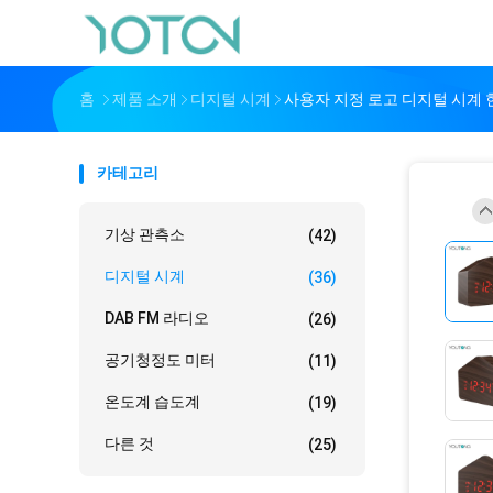
홈
제품 소개
디지털 시계
사용자 지정 로고 디지털 시계 
카테고리
기상 관측소
(42)
디지털 시계
(36)
DAB FM 라디오
(26)
공기청정도 미터
(11)
온도계 습도계
(19)
다른 것
(25)