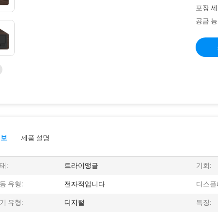
포장 세
공급 능
정보
제품 설명
태:
트라이앵글
기회:
동 유형:
전자적입니다
디스플
기 유형:
디지털
특징: