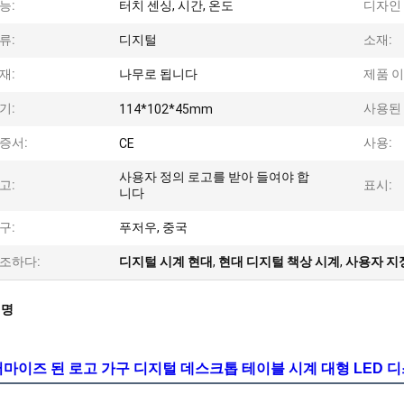
능:
터치 센싱, 시간, 온도
디자인
류:
디지털
소재:
재:
나무로 됩니다
제품 이
기:
사용된
114*102*45mm
증서:
사용:
CE
사용자 정의 로고를 받아 들여야 합
고:
표시:
니다
구:
푸저우, 중국
조하다:
디지털 시계 현대
,
현대 디지털 책상 시계
,
사용자 지
설명
마이즈 된 로고 가구 디지털 데스크톱 테이블 시계 대형 LED 