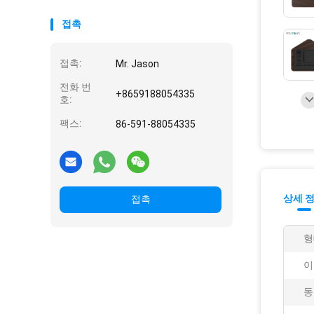
접촉
접촉:
Mr. Jason
전화 번
+8659188054335
호:
팩스:
86-591-88054335
상세 
접촉
형
이
동