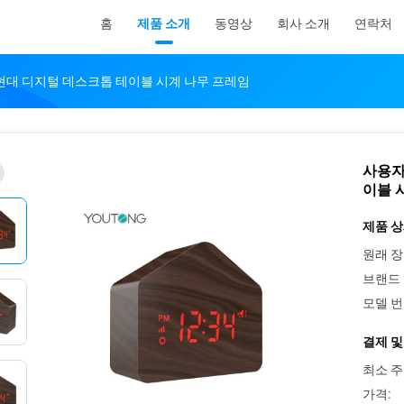
홈
제품 소개
동영상
회사 소개
연락처
현대 디지털 데스크톱 테이블 시계 나무 프레임
사용자
이블 
제품 상
원래 장
브랜드 
모델 번
결제 및
최소 주
가격: