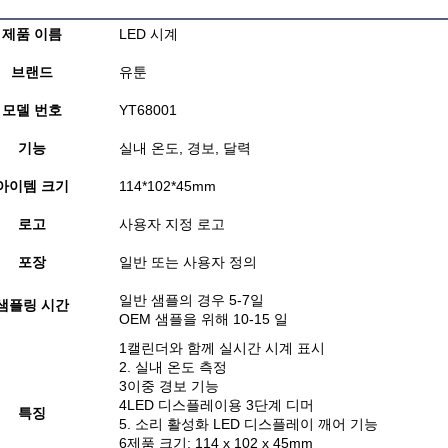
제품 이름
LED 시계
브랜드
유툰
모델 번호
YT68001
기능
실내 온도, 경보, 달력
아이템 크기
114*102*45mm
로고
사용자 지정 로고
포장
일반 또는 사용자 정의
일반 샘플의 경우 5-7일
샘플링 시간
OEM 샘플을 위해 10-15 일
1캘린더와 함께 실시간 시계 표시
2. 실내 온도 측정
3이중 경보 기능
4LED 디스플레이용 3단계 디머
특징
5. 소리 활성화 LED 디스플레이 깨어 기능
6제품 크기: 114 x 102 x 45mm