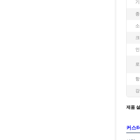
기
종
소
크
인
로
항
강
제품 
커스터