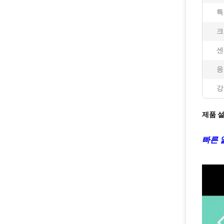
특
크
센
응
강
제품 
빠른 