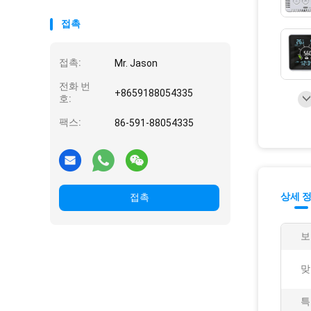
접촉
접촉:
Mr. Jason
전화 번
+8659188054335
호:
팩스:
86-591-88054335
상세 
접촉
보
맞
특