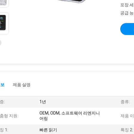
포장 세
공급 능
정보
제품 설명
증:
1년
종류:
OEM, ODM, 소프트웨어 리엔지니
춤형 지원:
제품 이
어링
징 1:
빠른 읽기
특징 2: