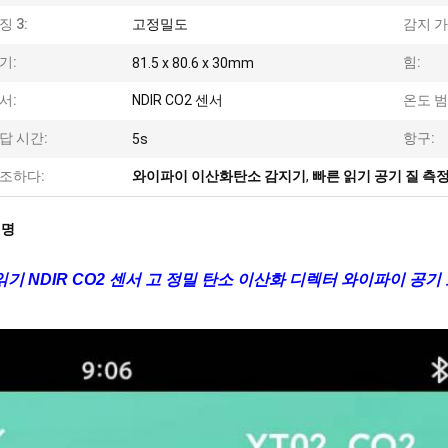
징 3:
고정밀도
감지 가
기:
힘:
81.5 x 80.6 x 30mm
서:
NDIR CO2 센서
온도 범
답 시간:
항구:
5s
조하다:
와이파이 이산화탄소 감지기
,
빠른 읽기 공기 질 측
설명
읽기 NDIR CO2 센서 고 정밀 탄소 이산화 디렉터 와이파이 공기