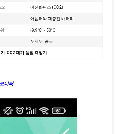
스:
이산화탄소 (CO2)
어댑터와 재충전 배터리
위:
-9.9°C ~ 50°C
푸저우, 중국
정기
,
CO2 대기 품질 측정기
 모니터