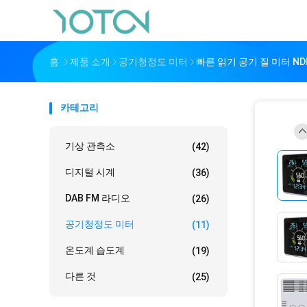
홈
제품 소개
공기청정도 미터
빠른 읽기 공기 질 미터 N
카테고리
기상 관측소
(42)
디지털 시계
(36)
DAB FM 라디오
(26)
공기청정도 미터
(11)
온도계 습도계
(19)
다른 것
(25)