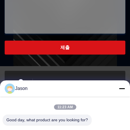
제출
70 루지안 E Rd, 마웨이 지구, 푸저우, 푸젠, 중국,
Jason
350015
주소
11:23 AM
youtongsales@gmail.com
Good day, what product are you looking for?
이메일