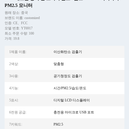
PM2.5 모니터
원래 장소: 중국
브랜드 이름: customized
인증: CE、FCC
모델 번호: YT6917
최소 주문 수량: 100
가격: 19.8
1제품 이름:
이산화탄소 검출기
2색상:
맞춤형
3사용:
공기청정도 검출기
4기능:
시간/PM2.5/습도/온도
5표시:
디지털 LCD 디스플레이
6전원 공급:
충전용 마이크로 USB 포트
7키워드:
PM2.5